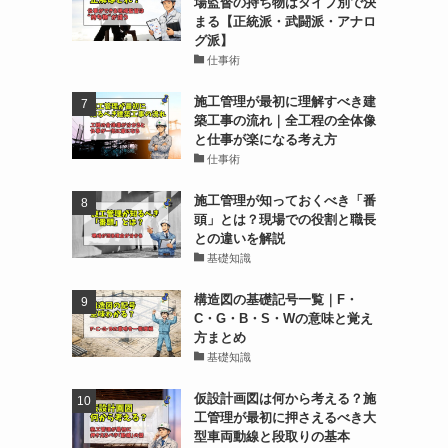
場監督の持ち物はタイプ別で決
まる【正統派・武闘派・アナロ
グ派】
仕事術
施工管理が最初に理解すべき建
築工事の流れ｜全工程の全体像
と仕事が楽になる考え方
仕事術
施工管理が知っておくべき「番
頭」とは？現場での役割と職長
との違いを解説
基礎知識
構造図の基礎記号一覧｜F・
C・G・B・S・Wの意味と覚え
方まとめ
基礎知識
仮設計画図は何から考える？施
工管理が最初に押さえるべき大
型車両動線と段取りの基本