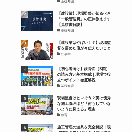
基礎知識
【建設業】現場監督が知るべき
「一般管理費」の正体教えます
【見積書解説】
基礎知識
【建設業はやばい！？】現場監
督を辞めた僕が今伝えたいこと
仕事術
【初心者向け】鉄骨図（S図）
の読み方と基本構成｜現場で役
立つポイント徹底解説
基礎知識
現場監督はヒマそう？実は優秀
な施工管理ほど「何もしていな
いように見える」理由
教育
施工管理の道具を完全解説｜現