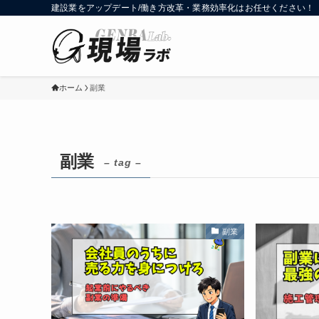
建設業をアップデート/働き方改革・業務効率化はお任せください！
ホーム
副業
副業
– tag –
副業