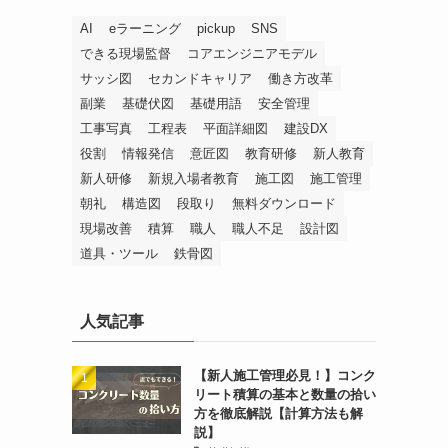
AI
eラーニング
pickup
SNS
できる現場監督
コアエンジニアモデル
サッシ図
セカンドキャリア
働き方改革
副業
基礎伏図
基礎用語
安全管理
工事写真
工程表
平面詳細図
建設DX
役割
情報発信
意匠図
教育研修
新人教育
新人研修
新規入場者教育
施工図
施工管理
朝礼
構造図
段取り
無料ダウンロード
現場改善
積算
職人
職人不足
設計図
道具・ツール
鉄骨図
人気記事
【新人施工管理必見！】コンク
リート積算の基本と数量の拾い
方を徹底解説【計算方法も解
説】