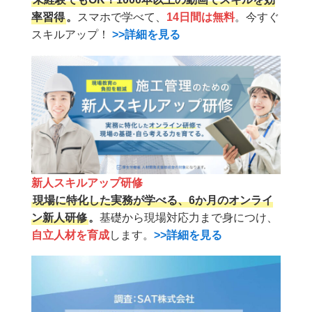
率習得
。
スマホで学べて、
14日間は無料
。今すぐ
スキルアップ！
>>詳細を見る
新人スキルアップ研修
現場に特化した実務が学べる、6か月のオンライ
ン新人研修
。
基礎から現場対応力まで身につけ、
自立人材を育成
します。
>>詳細を見る