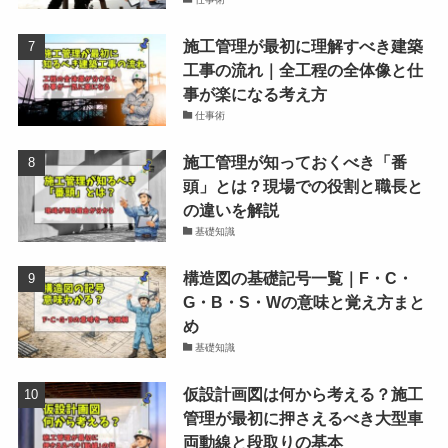
施工管理が最初に理解すべき建築
工事の流れ｜全工程の全体像と仕
事が楽になる考え方
仕事術
施工管理が知っておくべき「番
頭」とは？現場での役割と職長と
の違いを解説
基礎知識
構造図の基礎記号一覧｜F・C・
G・B・S・Wの意味と覚え方まと
め
基礎知識
仮設計画図は何から考える？施工
管理が最初に押さえるべき大型車
両動線と段取りの基本