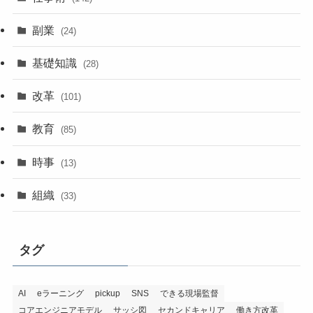
副業
(24)
基礎知識
(28)
改革
(101)
教育
(85)
時事
(13)
組織
(33)
タグ
AI
eラーニング
pickup
SNS
できる現場監督
コアエンジニアモデル
サッシ図
セカンドキャリア
働き方改革