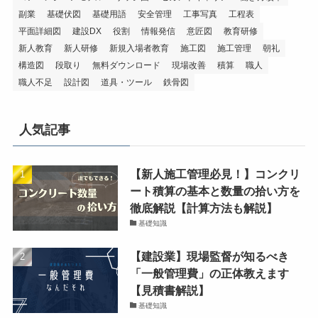
副業
基礎伏図
基礎用語
安全管理
工事写真
工程表
平面詳細図
建設DX
役割
情報発信
意匠図
教育研修
新人教育
新人研修
新規入場者教育
施工図
施工管理
朝礼
構造図
段取り
無料ダウンロード
現場改善
積算
職人
職人不足
設計図
道具・ツール
鉄骨図
人気記事
【新人施工管理必見！】コンクリ
ート積算の基本と数量の拾い方を
徹底解説【計算方法も解説】
基礎知識
【建設業】現場監督が知るべき
「一般管理費」の正体教えます
【見積書解説】
基礎知識