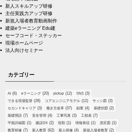
新人スキルアップ研修
主任実践力アップ研修
新規入場者教育動画制作
建築eラーニング Edu建
セーフコード・ステッカー
現場ホームページ
法人向けセミナー
カテゴリー
(6)
(20)
(12)
(3)
AI
eラーニング
pickup
SNS
(28)
(12)
(3)
できる現場監督
コアエンジニアモデル
サッシ図
(3)
(37)
(4)
(2)
セカンドキャリア
働き方改革
副業
基礎伏図
(7)
(4)
(3)
(7)
基礎用語
安全管理
工事写真
工程表
(1)
(2)
(1)
(1)
(1)
平面詳細図
建設DX
役割
情報発信
意匠図
(7)
(62)
(4)
(2)
教育研修
新人教育
新人研修
新規入場者教育