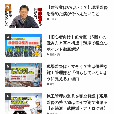
【建設業はやばい！？】現場監督
を辞めた僕が今伝えたいこと
仕事術
【初心者向け】鉄骨図（S図）の
読み方と基本構成｜現場で役立つ
ポイント徹底解説
基礎知識
現場監督はヒマそう？実は優秀な
施工管理ほど「何もしていないよ
うに見える」理由
教育
施工管理の道具を完全解説｜現場
監督の持ち物はタイプ別で決まる
【正統派・武闘派・アナログ派】
仕事術