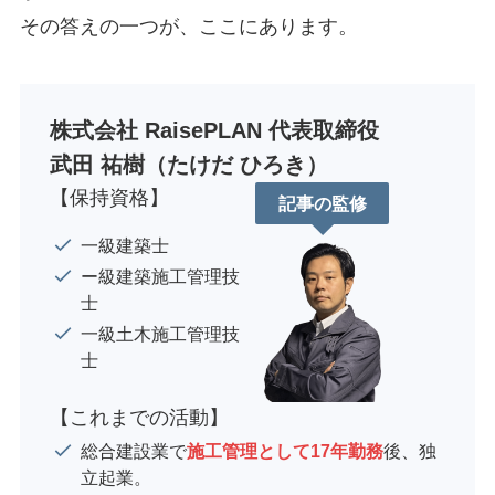
その答えの一つが、ここにあります。
株式会社 RaisePLAN 代表取締役
武田 祐樹（たけだ ひろき）
【保持資格】
記事の監修
一級建築士
ー級建築施工管理技
士
一級土木施工管理技
士
【これまでの活動】
総合建設業で
施工管理として17年勤務
後、独
立起業。