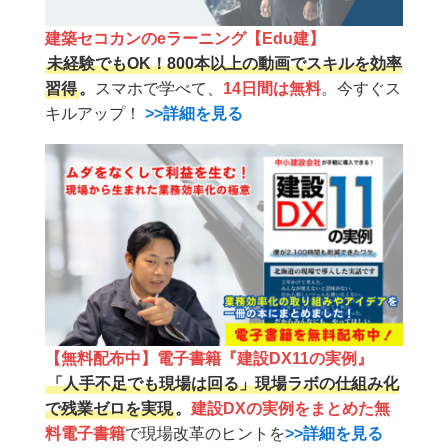
建築セコカンのeラーニング【Edu建】
未経験でもOK！800本以上の動画でスキルを効率
習得
。
スマホで学べて、
14日間は無料
。今すぐス
キルアップ！
>>詳細を見る
【無料配布中】電子書籍『建設DX11の実例』
「人手不足でも現場は回る」現場ラボの仕組み化
で残業ゼロを実現
。
建設DXの実例をまとめた無
料電子書籍
で現場改革のヒントを
>>詳細を見る