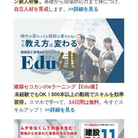
ン新人研修
。
基礎から現場対応力まで身につけ、
自立人材を育成
します。
>>詳細を見る
建築セコカンのeラーニング【Edu建】
未経験でもOK！800本以上の動画でスキルを効率
習得
。
スマホで学べて、
14日間は無料
。今すぐス
キルアップ！
>>詳細を見る