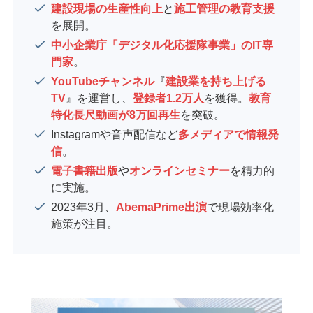
建設現場の生産性向上
と
施工管理の教育支援
を展開。
中小企業庁「デジタル化応援隊事業」のIT専
門家
。
YouTubeチャンネル
『
建設業を持ち上げる
TV
』を運営し、
登録者1.2万人
を獲得。
教育
特化長尺動画が8万回再生
を突破。
Instagramや音声配信など
多メディアで情報発
信
。
電子書籍出版
や
オンラインセミナー
を精力的
に実施。
2023年3月、
AbemaPrime出演
で現場効率化
施策が注目。