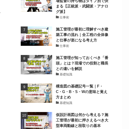
場監督の持ち物はタイプ別で決
まる【正統派・武闘派・アナロ
い
グ派】
仕事術
施工管理が最初に理解すべき建
築工事の流れ｜全工程の全体像
と仕事が楽になる考え方
仕事術
施工管理が知っておくべき「番
頭」とは？現場での役割と職長
との違いを解説
基礎知識
ま
構造図の基礎記号一覧｜F・
C・G・B・S・Wの意味と覚え
方まとめ
き
基礎知識
仮設計画図は何から考える？施
工管理が最初に押さえるべき大
型車両動線と段取りの基本