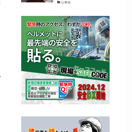
歩
仕事術
の