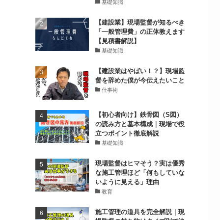
基礎知識
【建設業】現場監督が知るべき
「一般管理費」の正体教えます
【見積書解説】
基礎知識
【建設業はやばい！？】現場監
督を辞めた僕が今伝えたいこと
仕事術
【初心者向け】鉄骨図（S図）
の読み方と基本構成｜現場で役
立つポイント徹底解説
基礎知識
現場監督はヒマそう？実は優秀
な施工管理ほど「何もしていな
いように見える」理由
教育
施工管理の道具を完全解説｜現