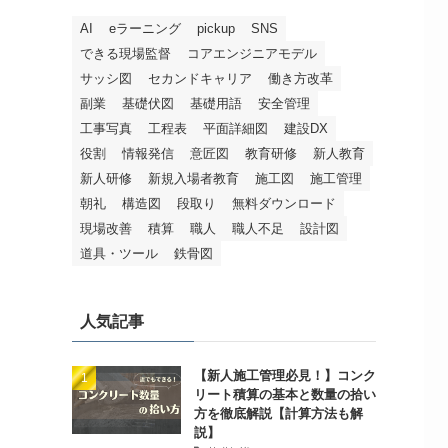
AI
eラーニング
pickup
SNS
できる現場監督
コアエンジニアモデル
サッシ図
セカンドキャリア
働き方改革
副業
基礎伏図
基礎用語
安全管理
工事写真
工程表
平面詳細図
建設DX
役割
情報発信
意匠図
教育研修
新人教育
新人研修
新規入場者教育
施工図
施工管理
朝礼
構造図
段取り
無料ダウンロード
現場改善
積算
職人
職人不足
設計図
道具・ツール
鉄骨図
人気記事
【新人施工管理必見！】コンク
リート積算の基本と数量の拾い
方を徹底解説【計算方法も解
説】