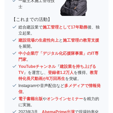
一級土木施工管理技
士
【これまでの活動】
総合建設業で
施工管理として17年勤務
後、独
立起業。
建設現場の生産性向上
と
施工管理の教育支援
を展開。
中小企業庁「デジタル化応援隊事業」のIT専
門家
。
YouTubeチャンネル
『
建設業を持ち上げる
TV
』を運営し、
登録者1.2万人
を獲得。
教育
特化長尺動画が8万回再生
を突破。
Instagramや音声配信など
多メディアで情報発
信
。
電子書籍出版
や
オンラインセミナー
を精力的
に実施。
2023年3月、
AbemaPrime出演
で現場効率化