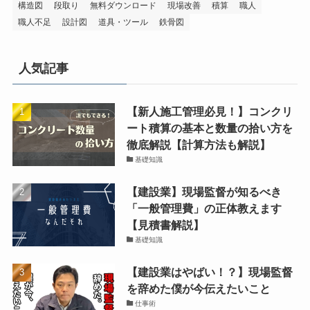
構造図
段取り
無料ダウンロード
現場改善
積算
職人
職人不足
設計図
道具・ツール
鉄骨図
人気記事
【新人施工管理必見！】コンクリ
ート積算の基本と数量の拾い方を
徹底解説【計算方法も解説】
基礎知識
【建設業】現場監督が知るべき
「一般管理費」の正体教えます
【見積書解説】
基礎知識
【建設業はやばい！？】現場監督
を辞めた僕が今伝えたいこと
仕事術