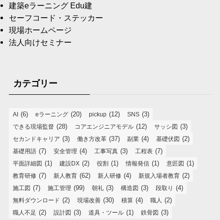
建築eラーニング Edu建
セーフコード・ステッカー
現場ホームページ
法人向けセミナー
カテゴリー
(6)
(20)
(12)
(3)
AI
eラーニング
pickup
SNS
(28)
(12)
(3)
できる現場監督
コアエンジニアモデル
サッシ図
(3)
(37)
(4)
(2)
セカンドキャリア
働き方改革
副業
基礎伏図
(7)
(4)
(3)
(7)
基礎用語
安全管理
工事写真
工程表
(1)
(2)
(1)
(1)
(1)
平面詳細図
建設DX
役割
情報発信
意匠図
(7)
(62)
(4)
(2)
教育研修
新人教育
新人研修
新規入場者教育
(7)
(99)
(3)
(3)
(4)
施工図
施工管理
朝礼
構造図
段取り
(2)
(30)
(4)
(2)
無料ダウンロード
現場改善
積算
職人
(2)
(3)
(1)
(3)
職人不足
設計図
道具・ツール
鉄骨図