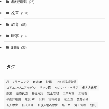
基礎知識
(28)
改革
(101)
教育
(85)
時事
(13)
組織
(33)
タグ
AI
eラーニング
pickup
SNS
できる現場監督
コアエンジニアモデル
サッシ図
セカンドキャリア
働き方改革
副業
基礎伏図
基礎用語
安全管理
工事写真
工程表
平面詳細図
建設DX
役割
情報発信
意匠図
教育研修
新人教育
新人研修
新規入場者教育
施工図
施工管理
朝礼