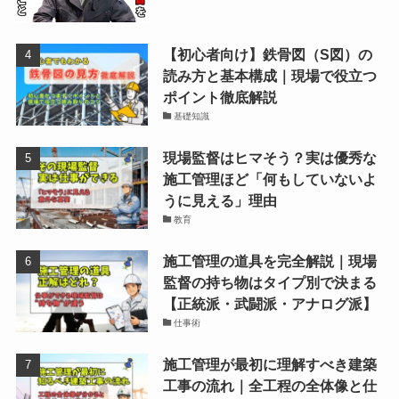
【初心者向け】鉄骨図（S図）の
読み方と基本構成｜現場で役立つ
ポイント徹底解説
基礎知識
現場監督はヒマそう？実は優秀な
施工管理ほど「何もしていないよ
うに見える」理由
教育
施工管理の道具を完全解説｜現場
監督の持ち物はタイプ別で決まる
【正統派・武闘派・アナログ派】
仕事術
施工管理が最初に理解すべき建築
工事の流れ｜全工程の全体像と仕