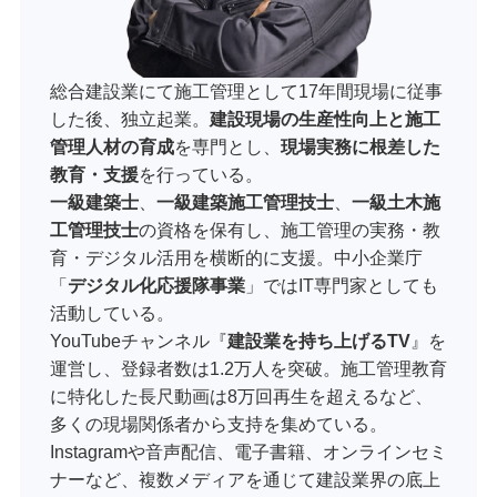
総合建設業にて施工管理として17年間現場に従事
した後、独立起業。
建設現場の生産性向上と施工
管理人材の育成
を専門とし、
現場実務に根差した
教育・支援
を行っている。
一級建築士
、
一級建築施工管理技士
、
一級土木施
工管理技士
の資格を保有し、施工管理の実務・教
育・デジタル活用を横断的に支援。中小企業庁
「
デジタル化応援隊事業
」ではIT専門家としても
活動している。
YouTubeチャンネル『
建設業を持ち上げるTV
』を
運営し、登録者数は1.2万人を突破。施工管理教育
に特化した長尺動画は8万回再生を超えるなど、
多くの現場関係者から支持を集めている。
Instagramや音声配信、電子書籍、オンラインセミ
ナーなど、複数メディアを通じて建設業界の底上