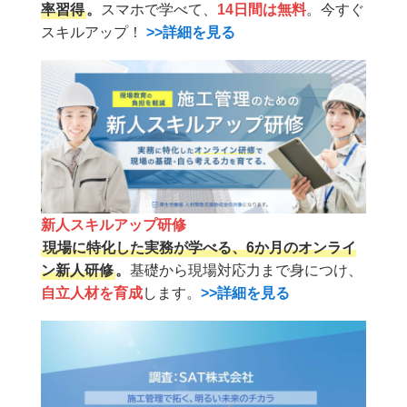
率習得
。
スマホで学べて、
14日間は無料
。今すぐ
スキルアップ！
>>詳細を見る
新人スキルアップ研修
現場に特化した実務が学べる、6か月のオンライ
ン新人研修
。
基礎から現場対応力まで身につけ、
自立人材を育成
します。
>>詳細を見る