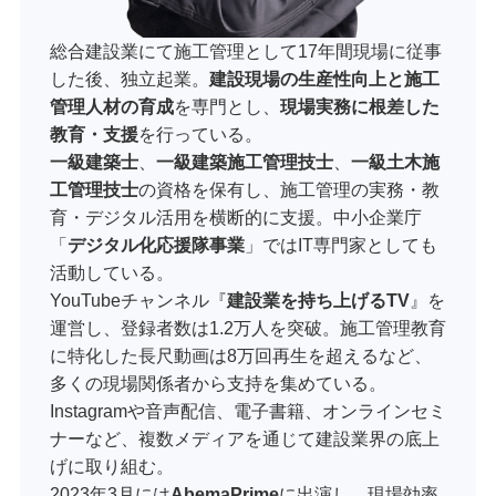
総合建設業にて施工管理として17年間現場に従事
した後、独立起業。
建設現場の生産性向上と施工
管理人材の育成
を専門とし、
現場実務に根差した
教育・支援
を行っている。
一級建築士
、
一級建築施工管理技士
、
一級土木施
工管理技士
の資格を保有し、施工管理の実務・教
育・デジタル活用を横断的に支援。中小企業庁
「
デジタル化応援隊事業
」ではIT専門家としても
活動している。
YouTubeチャンネル『
建設業を持ち上げるTV
』を
運営し、登録者数は1.2万人を突破。施工管理教育
に特化した長尺動画は8万回再生を超えるなど、
多くの現場関係者から支持を集めている。
Instagramや音声配信、電子書籍、オンラインセミ
ナーなど、複数メディアを通じて建設業界の底上
げに取り組む。
2023年3月には
AbemaPrime
に出演し、現場効率