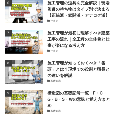
施工管理の道具を完全解説｜現場
監督の持ち物はタイプ別で決まる
【正統派・武闘派・アナログ派】
仕事術
施工管理が最初に理解すべき建築
工事の流れ｜全工程の全体像と仕
事が楽になる考え方
仕事術
施工管理が知っておくべき「番
頭」とは？現場での役割と職長と
の違いを解説
基礎知識
構造図の基礎記号一覧｜F・C・
G・B・S・Wの意味と覚え方まと
め
基礎知識