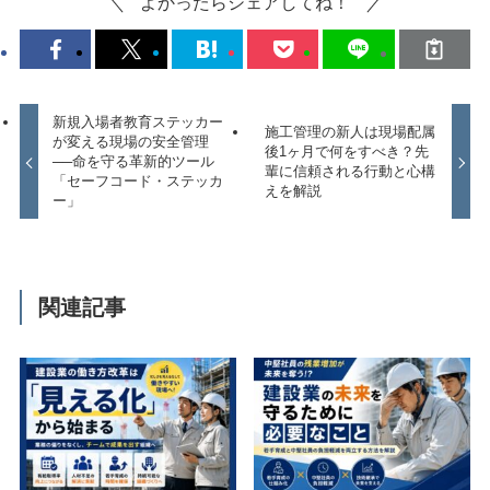
よかったらシェアしてね！
新規入場者教育ステッカー
施工管理の新人は現場配属
が変える現場の安全管理
後1ヶ月で何をすべき？先
──命を守る革新的ツール
輩に信頼される行動と心構
「セーフコード・ステッカ
えを解説
ー」
関連記事