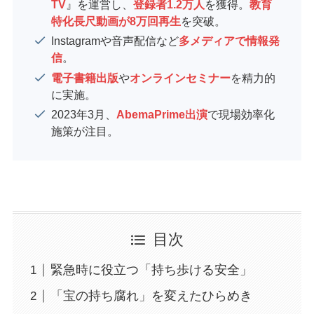
TV
』を運営し、
登録者1.2万人
を獲得。
教育
特化長尺動画が8万回再生
を突破。
Instagramや音声配信など
多メディアで情報発
信
。
電子書籍出版
や
オンラインセミナー
を精力的
に実施。
2023年3月、
AbemaPrime出演
で現場効率化
施策が注目。
目次
緊急時に役立つ「持ち歩ける安全」
「宝の持ち腐れ」を変えたひらめき