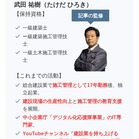
武田 祐樹（たけだ ひろき）
【保持資格】
記事の監修
一級建築士
ー級建築施工管理技
士
一級土木施工管理技
士
【これまでの活動】
総合建設業で
施工管理として17年勤務
後、独
立起業。
建設現場の生産性向上
と
施工管理の教育支援
を展開。
中小企業庁「デジタル化応援隊事業」のIT専
門家
。
YouTubeチャンネル
『
建設業を持ち上げる