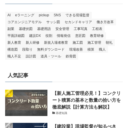
AI
eラーニング
pickup
SNS
できる現場監督
コアエンジニアモデル
サッシ図
セカンドキャリア
働き方改革
副業
基礎伏図
基礎用語
安全管理
工事写真
工程表
平面詳細図
建設DX
役割
情報発信
意匠図
教育研修
新人教育
新人研修
新規入場者教育
施工図
施工管理
朝礼
構造図
段取り
無料ダウンロード
現場改善
積算
職人
職人不足
設計図
道具・ツール
鉄骨図
人気記事
【新人施工管理必見！】コンクリ
ート積算の基本と数量の拾い方を
徹底解説【計算方法も解説】
基礎知識
【建設業】現場監督が知るべき