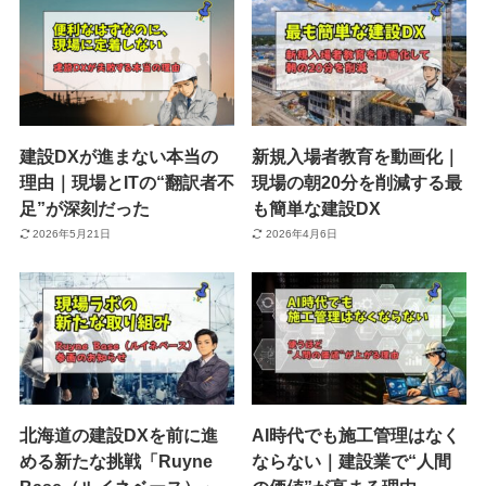
建設DXが進まない本当の
新規入場者教育を動画化｜
理由｜現場とITの“翻訳者不
現場の朝20分を削減する最
足”が深刻だった
も簡単な建設DX
2026年5月21日
2026年4月6日
北海道の建設DXを前に進
AI時代でも施工管理はなく
める新たな挑戦「Ruyne
ならない｜建設業で“人間