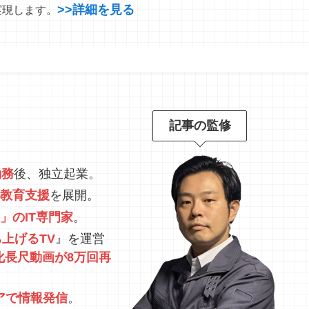
>>詳細を見る
実現します。
記事の監修
勤務
後、独立起業。
教育支援
を展開。
」のIT専門家
。
上げるTV
』を運営
化長尺動画が8万回再
アで情報発信
。