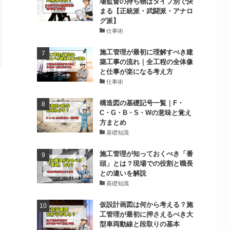
場監督の持ち物はタイプ別で決
まる【正統派・武闘派・アナロ
グ派】
仕事術
施工管理が最初に理解すべき建
築工事の流れ｜全工程の全体像
と仕事が楽になる考え方
仕事術
構造図の基礎記号一覧｜F・
C・G・B・S・Wの意味と覚え
方まとめ
基礎知識
施工管理が知っておくべき「番
頭」とは？現場での役割と職長
との違いを解説
基礎知識
仮設計画図は何から考える？施
工管理が最初に押さえるべき大
型車両動線と段取りの基本