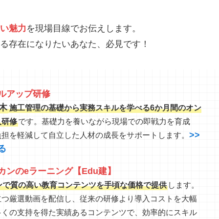
い魅力
を現場目線でお伝えします。
る存在になりたいあなた、必見です！
ルアップ研修
木
施工管理の基礎から実務スキルを学べる6か月間のオン
人研修
です。基礎力を養いながら現場での即戦力を育成
>>
負担を軽減して自立した人材の成長をサポートします。
る
カンのeラーニング【Edu建】
ンで質の高い教育コンテンツを手頃な価格で提供
します。
立つ厳選動画を配信し、従来の研修より導入コストを大幅
多くの支持を得た実績あるコンテンツで、効率的にスキル