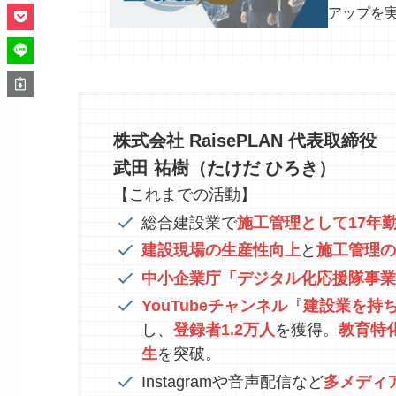
アップを
株式会社 RaisePLAN 代表取締役
武田 祐樹（たけだ ひろき）
【これまでの活動】
総合建設業で
施工管理として17年
建設現場の生産性向上
と
施工管理の
中小企業庁「デジタル化応援隊事業
YouTubeチャンネル
『
建設業を持ち
し、
登録者1.2万人
を獲得。
教育特
生
を突破。
Instagramや音声配信など
多メディ