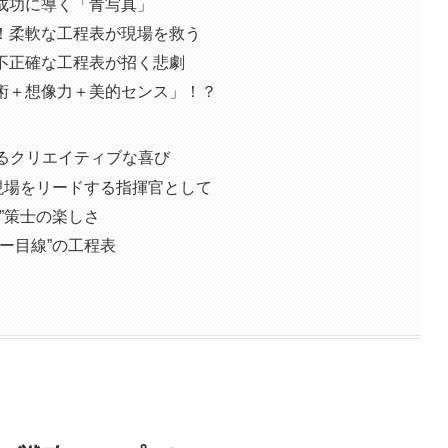
成功に導く「青写真」
！柔軟な工程表が現場を救う
不正確な工程表が招く悲劇
術＋想像力＋美的センス」！？
するクリエイティブな喜び
―現場をリードする指揮官として
む”策士の楽しさ
ナー目線”の工程表