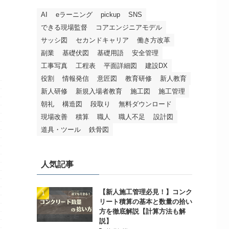
AI
eラーニング
pickup
SNS
できる現場監督
コアエンジニアモデル
サッシ図
セカンドキャリア
働き方改革
副業
基礎伏図
基礎用語
安全管理
工事写真
工程表
平面詳細図
建設DX
役割
情報発信
意匠図
教育研修
新人教育
新人研修
新規入場者教育
施工図
施工管理
朝礼
構造図
段取り
無料ダウンロード
現場改善
積算
職人
職人不足
設計図
道具・ツール
鉄骨図
人気記事
【新人施工管理必見！】コンク
リート積算の基本と数量の拾い
方を徹底解説【計算方法も解
説】