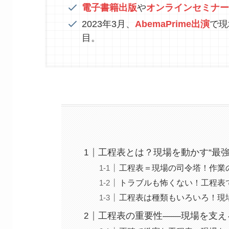
電子書籍出版
や
オンラインセミナー
2023年3月、
AbemaPrime出演
で現
目。
工程表とは？現場を動かす“最強
工程表＝現場の司令塔！作業
トラブルも怖くない！工程表
工程表は種類もいろいろ！現
工程表の重要性――現場を支え