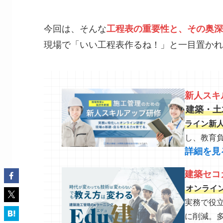
今回は、そんな
工程表の重要性と、その奥深
現場で「いい工程表作るね！」と一目置かれ
新人スキ
建築・土
ライン新
し、教育
詳細を見
建築セコ
オンライ
実務で役
に削減。