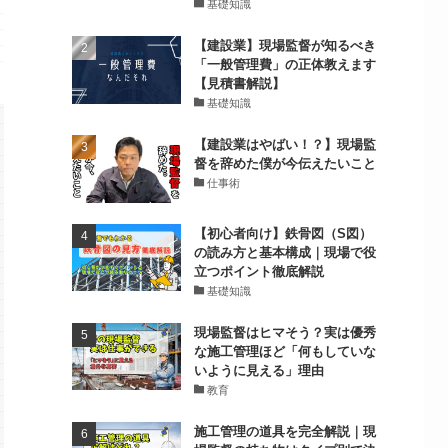
基礎知識
【建設業】現場監督が知るべき
「一般管理費」の正体教えます
【見積書解説】
基礎知識
【建設業はやばい！？】現場監
督を辞めた僕が今伝えたいこと
仕事術
【初心者向け】鉄骨図（S図）
の読み方と基本構成｜現場で役
立つポイント徹底解説
基礎知識
現場監督はヒマそう？実は優秀
な施工管理ほど「何もしていな
いように見える」理由
教育
施工管理の道具を完全解説｜現