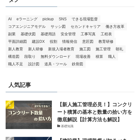
AI
eラーニング
pickup
SNS
できる現場監督
コアエンジニアモデル
サッシ図
セカンドキャリア
働き方改革
副業
基礎伏図
基礎用語
安全管理
工事写真
工程表
平面詳細図
建設DX
役割
情報発信
意匠図
教育研修
新人教育
新人研修
新規入場者教育
施工図
施工管理
朝礼
構造図
段取り
無料ダウンロード
現場改善
積算
職人
職人不足
設計図
道具・ツール
鉄骨図
人気記事
【新人施工管理必見！】コンクリ
ート積算の基本と数量の拾い方を
徹底解説【計算方法も解説】
基礎知識