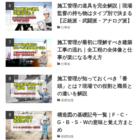
施工管理の道具を完全解説｜現場
監督の持ち物はタイプ別で決まる
【正統派・武闘派・アナログ派】
仕事術
施工管理が最初に理解すべき建築
工事の流れ｜全工程の全体像と仕
事が楽になる考え方
仕事術
施工管理が知っておくべき「番
頭」とは？現場での役割と職長と
の違いを解説
基礎知識
構造図の基礎記号一覧｜F・C・
G・B・S・Wの意味と覚え方まと
め
基礎知識