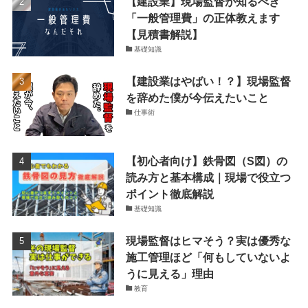
【建設業】現場監督が知るべき
「一般管理費」の正体教えます
【見積書解説】
基礎知識
【建設業はやばい！？】現場監督
を辞めた僕が今伝えたいこと
仕事術
【初心者向け】鉄骨図（S図）の
読み方と基本構成｜現場で役立つ
ポイント徹底解説
基礎知識
現場監督はヒマそう？実は優秀な
施工管理ほど「何もしていないよ
うに見える」理由
教育