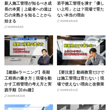
新人施工管理が知るべき成
若手施工管理を潰す「優し
長の本質｜上級者への道は
い上司」とは？現場で育た
己の未熟さを知ることから
ない本当の理由
始まる
2026年4月22日
2026年6月6日
【建築eラーニング】長期
【要注意】動画教育だけで
工程表の書き方｜現場を動
は施工管理は育たない｜現
かす工程管理の考え方と実
場で使えない理由と改善策
践手順【Edu建】
2026年4月11日
2026年4月22日