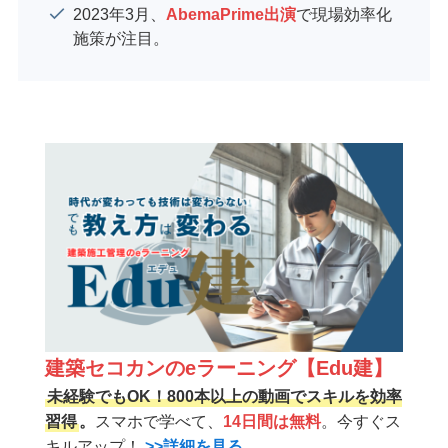
2023年3月、
AbemaPrime出演
で現場効率化
施策が注目。
建築セコカンのeラーニング【Edu建】
未経験でもOK！800本以上の動画でスキルを効率
習得
。
スマホで学べて、
14日間は無料
。今すぐス
キルアップ！
>>詳細を見る