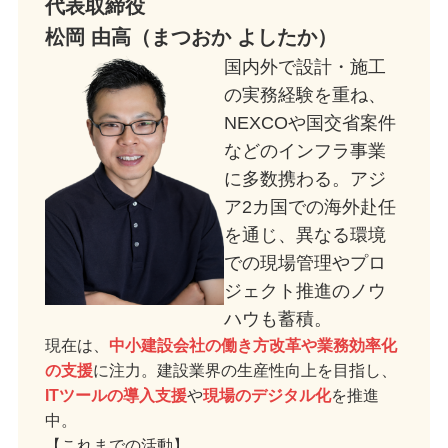
代表取締役
松岡 由高（まつおか よしたか）
国内外で設計・施工
の実務経験を重ね、
NEXCOや国交省案件
などのインフラ事業
に多数携わる。アジ
ア2カ国での海外赴任
を通じ、異なる環境
での現場管理やプロ
ジェクト推進のノウ
ハウも蓄積。
現在は、
中小建設会社の働き方改革や業務効率化
の支援
に注力。建設業界の生産性向上を目指し、
ITツールの導入支援
や
現場のデジタル化
を推進
中。
【これまでの活動】