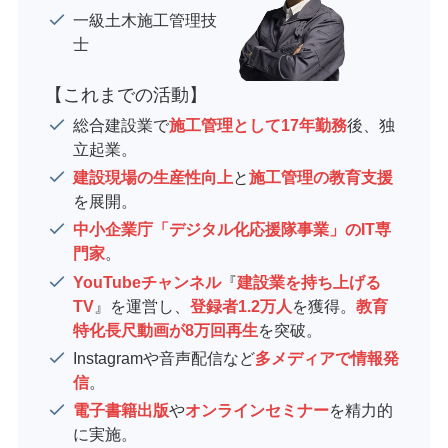
一級土木施工管理技
士
【これまでの活動】
総合建設業で
施工管理として17年勤務
後、独
立起業。
建設現場の生産性向上
と
施工管理の教育支援
を展開。
中小企業庁「デジタル化応援隊事業」のIT専
門家
。
YouTubeチャンネル
『
建設業を持ち上げる
TV
』を運営し、
登録者1.2万人
を獲得。
教育
特化長尺動画が8万回再生
を突破。
Instagramや音声配信など
多メディアで情報発
信
。
電子書籍出版
や
オンラインセミナー
を精力的
に実施。