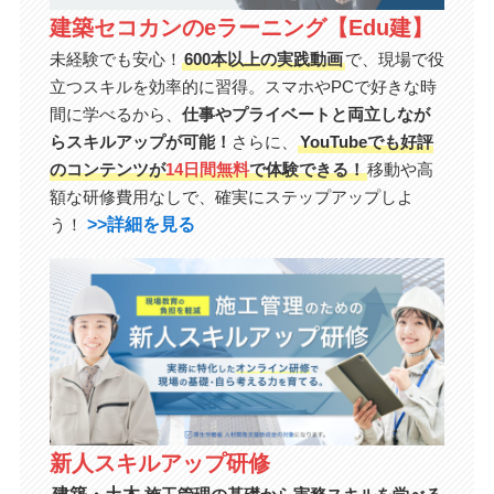
建築セコカンのeラーニング【Edu建】
未経験でも安心！
600本以上の実践動画
で、現場で役
立つスキルを効率的に習得。スマホやPCで好きな時
間に学べるから、
仕事やプライベートと両立しなが
らスキルアップが可能！
さらに、
YouTubeでも好評
のコンテンツが
14日間無料
で体験できる！
移動や高
額な研修費用なしで、確実にステップアップしよ
>>詳細を見る
う！
新人スキルアップ研修
建築・土木