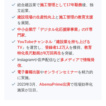
総合建設業で
施工管理として17年勤務
後、独
立起業。
建設現場の生産性向上
と
施工管理の教育支援
を展開。
中小企業庁「デジタル化応援隊事業」のIT専
門家
。
YouTubeチャンネル
『
建設業を持ち上げる
TV
』を運営し、
登録者1.2万人
を獲得。
教育
特化長尺動画が8万回再生
を突破。
Instagramや音声配信など
多メディアで情報発
信
。
電子書籍出版
や
オンラインセミナー
を精力的
に実施。
2023年3月、
AbemaPrime出演
で現場効率化
施策が注目。