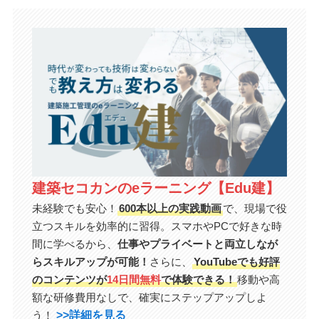
建築セコカンのeラーニング【Edu建】
未経験でも安心！
600本以上の実践動画
で、現場で役
立つスキルを効率的に習得。スマホやPCで好きな時
間に学べるから、
仕事やプライベートと両立しなが
らスキルアップが可能！
さらに、
YouTubeでも好評
のコンテンツが
14日間無料
で体験できる！
移動や高
額な研修費用なしで、確実にステップアップしよ
>>詳細を見る
う！