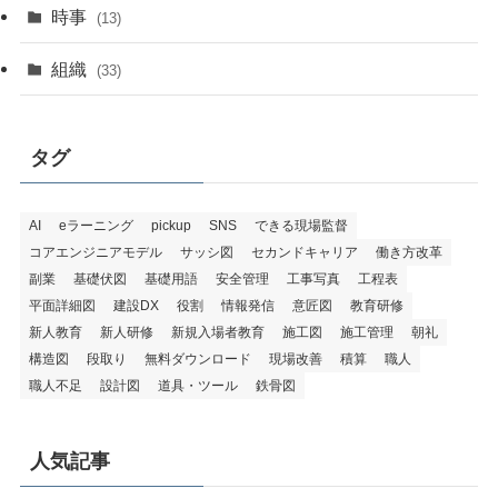
時事
(13)
組織
(33)
タグ
AI
eラーニング
pickup
SNS
できる現場監督
コアエンジニアモデル
サッシ図
セカンドキャリア
働き方改革
副業
基礎伏図
基礎用語
安全管理
工事写真
工程表
平面詳細図
建設DX
役割
情報発信
意匠図
教育研修
新人教育
新人研修
新規入場者教育
施工図
施工管理
朝礼
構造図
段取り
無料ダウンロード
現場改善
積算
職人
職人不足
設計図
道具・ツール
鉄骨図
人気記事