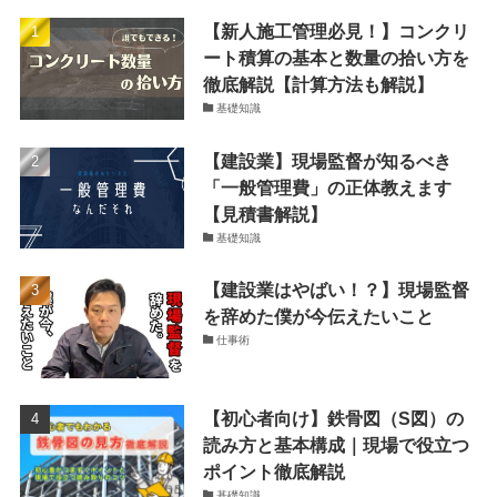
【新人施工管理必見！】コンクリ
ート積算の基本と数量の拾い方を
徹底解説【計算方法も解説】
基礎知識
【建設業】現場監督が知るべき
「一般管理費」の正体教えます
【見積書解説】
基礎知識
【建設業はやばい！？】現場監督
を辞めた僕が今伝えたいこと
仕事術
【初心者向け】鉄骨図（S図）の
読み方と基本構成｜現場で役立つ
ポイント徹底解説
基礎知識