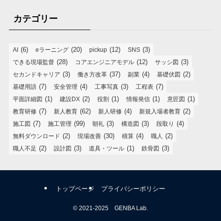
カテゴリー
(6)
(20)
(12)
(3)
AI
eラーニング
pickup
SNS
(28)
(12)
(3)
できる現場監督
コアエンジニアモデル
サッシ図
(3)
(37)
(4)
(2)
セカンドキャリア
働き方改革
副業
基礎伏図
(7)
(4)
(3)
(7)
基礎用語
安全管理
工事写真
工程表
(1)
(2)
(1)
(1)
(1)
平面詳細図
建設DX
役割
情報発信
意匠図
(7)
(62)
(4)
(2)
教育研修
新人教育
新人研修
新規入場者教育
(7)
(99)
(3)
(3)
(4)
施工図
施工管理
朝礼
構造図
段取り
(2)
(30)
(4)
(2)
無料ダウンロード
現場改善
積算
職人
(2)
(3)
(1)
(3)
職人不足
設計図
道具・ツール
鉄骨図
トップページ
プライバシーポリシー
©
2021-2025 GENBA Lab.