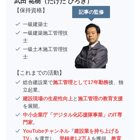
武田 祐樹（たけだ ひろき）
【保持資格】
記事の監修
一級建築士
ー級建築施工管理技
士
一級土木施工管理技
士
【これまでの活動】
総合建設業で
施工管理として17年勤務
後、独
立起業。
建設現場の生産性向上
と
施工管理の教育支援
を展開。
中小企業庁「デジタル化応援隊事業」のIT専
門家
。
YouTubeチャンネル
『
建設業を持ち上げる
TV
』を運営し、
登録者1.2万人
を獲得。
教育