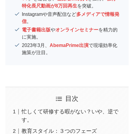
特化長尺動画が8万回再生
を突破。
Instagramや音声配信など
多メディアで情報発
信
。
電子書籍出版
や
オンラインセミナー
を精力的
に実施。
2023年3月、
AbemaPrime出演
で現場効率化
施策が注目。
目次
忙しくて研修する暇がない？いや、逆で
す。
教育スタイル：３つのフェーズ