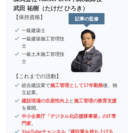
武田 祐樹（たけだ ひろき）
【保持資格】
記事の監修
一級建築士
ー級建築施工管理技
士
一級土木施工管理技
士
【これまでの活動】
総合建設業で
施工管理として17年勤務
後、独
立起業。
建設現場の生産性向上
と
施工管理の教育支援
を展開。
中小企業庁「デジタル化応援隊事業」のIT専
門家
。
YouTubeチャンネル
『
建設業を持ち上げる