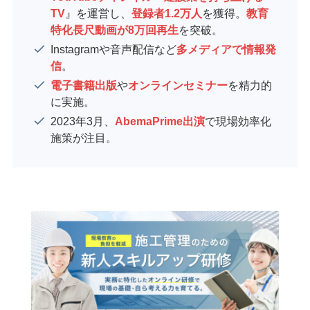
TV
』を運営し、
登録者1.2万人
を獲得。
教育
特化長尺動画が8万回再生
を突破。
Instagramや音声配信など
多メディアで情報発
信
。
電子書籍出版
や
オンラインセミナー
を精力的
に実施。
2023年3月、
AbemaPrime出演
で現場効率化
施策が注目。