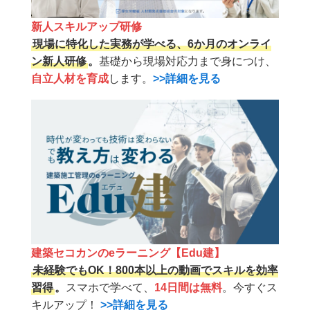
新人スキルアップ研修
現場に特化した実務が学べる、6か月のオンライ
ン新人研修
。
基礎から現場対応力まで身につけ、
自立人材を育成
します。
>>詳細を見る
建築セコカンのeラーニング【Edu建】
未経験でもOK！800本以上の動画でスキルを効率
習得
。
スマホで学べて、
14日間は無料
。今すぐス
キルアップ！
>>詳細を見る