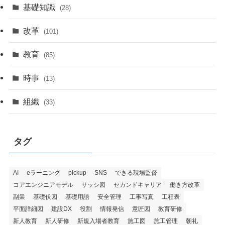
基礎知識
(28)
改革
(101)
教育
(85)
時事
(13)
組織
(33)
タグ
AI
eラーニング
pickup
SNS
できる現場監督
コアエンジニアモデル
サッシ図
セカンドキャリア
働き方改革
副業
基礎伏図
基礎用語
安全管理
工事写真
工程表
平面詳細図
建設DX
役割
情報発信
意匠図
教育研修
新人教育
新人研修
新規入場者教育
施工図
施工管理
朝礼