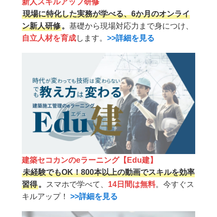
新人スキルアップ研修
現場に特化した実務が学べる、6か月のオンライ
ン新人研修
。
基礎から現場対応力まで身につけ、
自立人材を育成
します。
>>詳細を見る
建築セコカンのeラーニング【Edu建】
未経験でもOK！800本以上の動画でスキルを効率
習得
。
スマホで学べて、
14日間は無料
。今すぐス
キルアップ！
>>詳細を見る