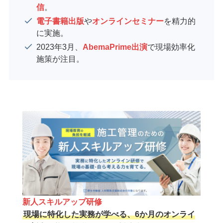
信
。
電子書籍出版
や
オンラインセミナー
を精力的
に実施。
2023年3月、
AbemaPrime出演
で現場効率化
施策が注目。
新人スキルアップ研修
現場に特化した実務が学べる、6か月のオンライ