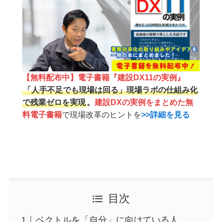
【無料配布中】電子書籍『建設DX11の実例』
「人手不足でも現場は回る」現場ラボの仕組み化
で残業ゼロを実現
。
建設DXの実例をまとめた無
料電子書籍
で現場改革のヒントを
>>詳細を見る
目次
ベクトルを「自分」に向けている人