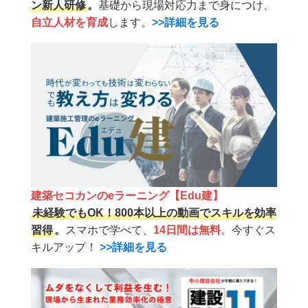
ン新人研修
。
基礎から現場対応力まで身につけ、
自立人材を育成
します。
>>詳細を見る
建築セコカンのeラーニング【Edu建】
未経験でもOK！800本以上の動画でスキルを効率
習得
。
スマホで学べて、
14日間は無料
。今すぐス
キルアップ！
>>詳細を見る