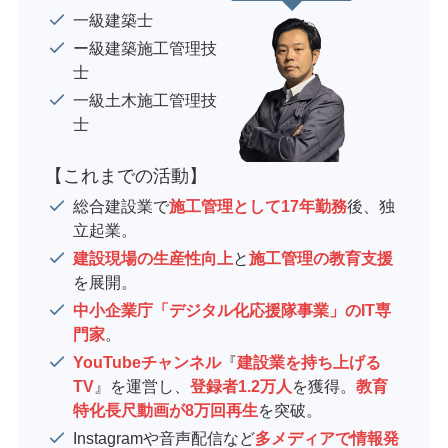
一級建築士
ー級建築施工管理技
士
一級土木施工管理技
士
【これまでの活動】
総合建設業で
施工管理として17年勤務
後、独
立起業。
建設現場の生産性向上
と
施工管理の教育支援
を展開。
中小企業庁「デジタル化応援隊事業」のIT専
門家
。
YouTubeチャンネル
『
建設業を持ち上げる
TV
』を運営し、
登録者1.2万人
を獲得。
教育
特化長尺動画が8万回再生
を突破。
Instagramや音声配信など
多メディアで情報発