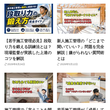
【若手施工管理必見】段取
新人施工管理の「どこまで
り力を鍛える訓練法とは？
聞いていい？」問題を完全
現場監督が実践した上達の
解説｜嫌がられない質問術
コツを解説
とは
2026年6月24日
2026年5月12日
施工管理で「言うことを聞
若手施工管理が「成長して