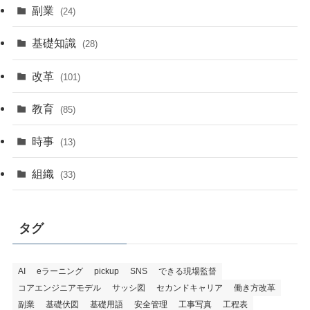
副業
(24)
基礎知識
(28)
改革
(101)
教育
(85)
時事
(13)
組織
(33)
タグ
AI
eラーニング
pickup
SNS
できる現場監督
コアエンジニアモデル
サッシ図
セカンドキャリア
働き方改革
副業
基礎伏図
基礎用語
安全管理
工事写真
工程表