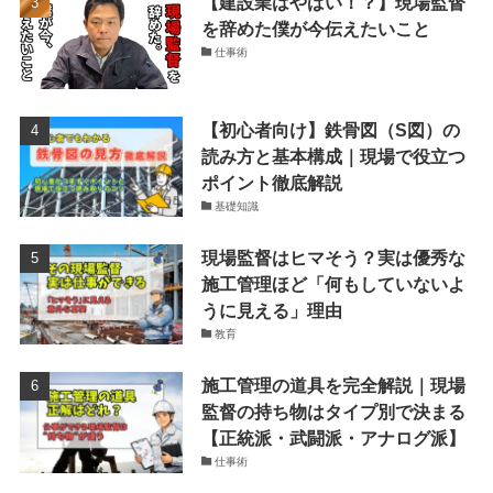
【建設業はやばい！？】現場監督
を辞めた僕が今伝えたいこと
仕事術
【初心者向け】鉄骨図（S図）の
読み方と基本構成｜現場で役立つ
ポイント徹底解説
基礎知識
現場監督はヒマそう？実は優秀な
施工管理ほど「何もしていないよ
うに見える」理由
教育
施工管理の道具を完全解説｜現場
監督の持ち物はタイプ別で決まる
【正統派・武闘派・アナログ派】
仕事術