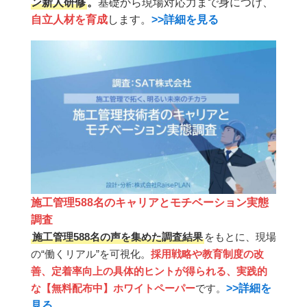
ン新人研修
。
基礎から現場対応力まで身につけ、
自立人材を育成
します。
>>詳細を見る
施工管理588名のキャリアとモチベーション実態
調査
施工管理588名の声を集めた調査結果
をもとに、現場
の“働くリアル”を可視化。
採用戦略や教育制度の改
善、定着率向上の具体的ヒントが得られる、実践的
>>詳細を
な【無料配布中】ホワイトペーパー
です。
見る