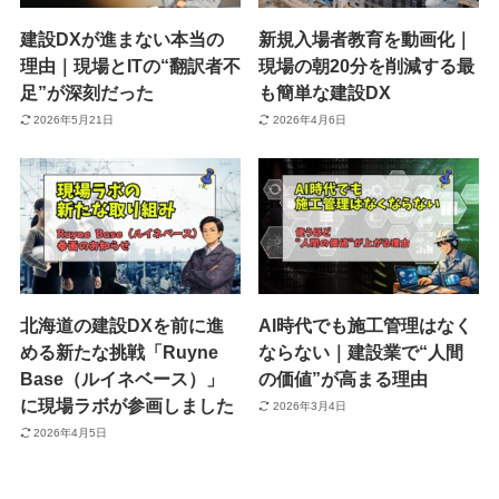
建設DXが進まない本当の
新規入場者教育を動画化｜
理由｜現場とITの“翻訳者不
現場の朝20分を削減する最
足”が深刻だった
も簡単な建設DX
2026年5月21日
2026年4月6日
北海道の建設DXを前に進
AI時代でも施工管理はなく
める新たな挑戦「Ruyne
ならない｜建設業で“人間
Base（ルイネベース）」
の価値”が高まる理由
に現場ラボが参画しました
2026年3月4日
2026年4月5日