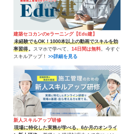
建築セコカンのeラーニング【Edu建】
未経験でもOK！1000本以上の動画でスキルを効
率習得
。
スマホで学べて、
14日間は無料
。今すぐ
スキルアップ！
>>詳細を見る
新人スキルアップ研修
現場に特化した実務が学べる、6か月のオンライ