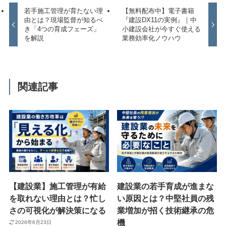
若手施工管理が育たない理
【無料配布中】電子書籍
由とは？現場監督が知るべ
『建設DX11の実例』｜中
き「4つの育成フェーズ」
小建設会社が今すぐ使える
を解説
業務効率化ノウハウ
関連記事
【建設業】施工管理が有給
建設業の若手育成が進まな
を取れない理由とは？忙し
い原因とは？中堅社員の残
さの可視化が解決策になる
業増加が招く技術継承の危
機
2026年6月23日