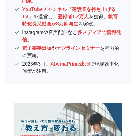
門家
。
YouTubeチャンネル
『
建設業を持ち上げる
TV
』を運営し、
登録者1.2万人
を獲得。
教育
特化長尺動画が8万回再生
を突破。
Instagramや音声配信など
多メディアで情報発
信
。
電子書籍出版
や
オンラインセミナー
を精力的
に実施。
2023年3月、
AbemaPrime出演
で現場効率化
施策が注目。