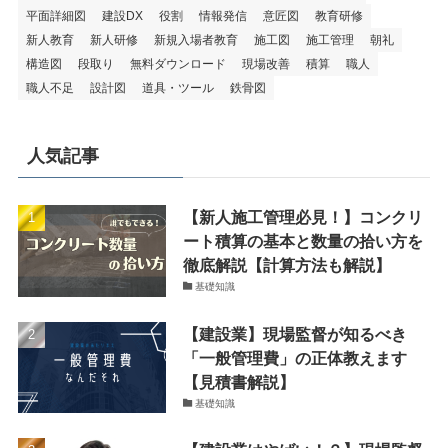
平面詳細図
建設DX
役割
情報発信
意匠図
教育研修
新人教育
新人研修
新規入場者教育
施工図
施工管理
朝礼
構造図
段取り
無料ダウンロード
現場改善
積算
職人
職人不足
設計図
道具・ツール
鉄骨図
人気記事
【新人施工管理必見！】コンクリ
ート積算の基本と数量の拾い方を
徹底解説【計算方法も解説】
基礎知識
【建設業】現場監督が知るべき
「一般管理費」の正体教えます
【見積書解説】
基礎知識