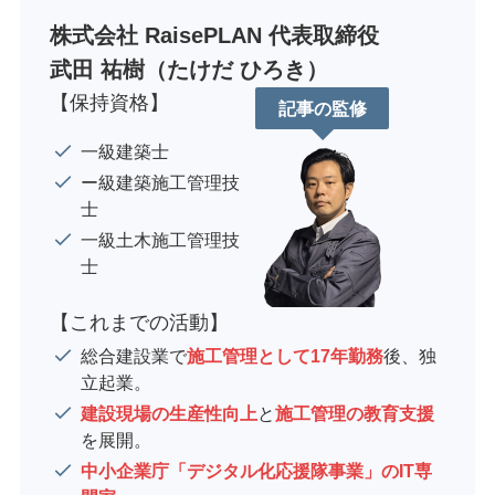
株式会社 RaisePLAN 代表取締役
武田 祐樹（たけだ ひろき）
【保持資格】
記事の監修
一級建築士
ー級建築施工管理技
士
一級土木施工管理技
士
【これまでの活動】
総合建設業で
施工管理として17年勤務
後、独
立起業。
建設現場の生産性向上
と
施工管理の教育支援
を展開。
中小企業庁「デジタル化応援隊事業」のIT専