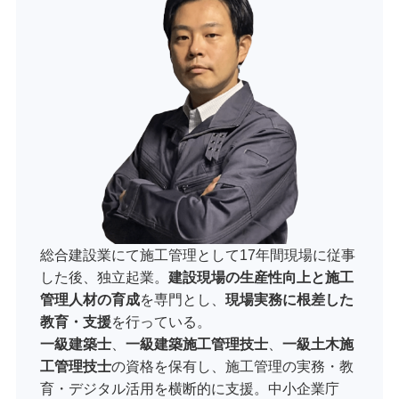
総合建設業にて施工管理として17年間現場に従事
した後、独立起業。
建設現場の生産性向上と施工
管理人材の育成
を専門とし、
現場実務に根差した
教育・支援
を行っている。
一級建築士
、
一級建築施工管理技士
、
一級土木施
工管理技士
の資格を保有し、施工管理の実務・教
育・デジタル活用を横断的に支援。中小企業庁