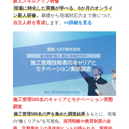
新人スキルアップ研修
現場に特化した実務が学べる、6か月のオンライ
ン新人研修
。
基礎から現場対応力まで身につけ、
自立人材を育成
します。
>>詳細を見る
施工管理588名のキャリアとモチベーション実態
調査
施工管理588名の声を集めた調査結果
をもとに、現場
の“働くリアル”を可視化。
採用戦略や教育制度の改
善、定着率向上の具体的ヒントが得られる、実践的