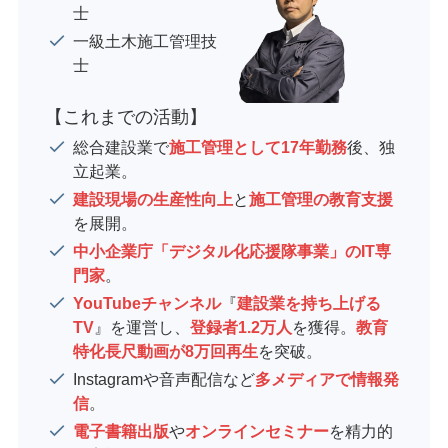
士
一級土木施工管理技
士
【これまでの活動】
総合建設業で
施工管理として17年勤務
後、独
立起業。
建設現場の生産性向上
と
施工管理の教育支援
を展開。
中小企業庁「デジタル化応援隊事業」のIT専
門家
。
YouTubeチャンネル
『
建設業を持ち上げる
TV
』を運営し、
登録者1.2万人
を獲得。
教育
特化長尺動画が8万回再生
を突破。
Instagramや音声配信など
多メディアで情報発
信
。
電子書籍出版
や
オンラインセミナー
を精力的