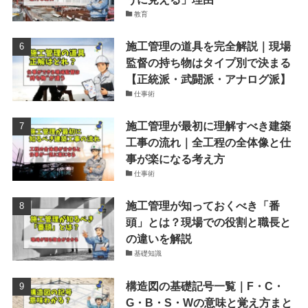
教育
施工管理の道具を完全解説｜現場
監督の持ち物はタイプ別で決まる
【正統派・武闘派・アナログ派】
仕事術
施工管理が最初に理解すべき建築
工事の流れ｜全工程の全体像と仕
事が楽になる考え方
仕事術
施工管理が知っておくべき「番
頭」とは？現場での役割と職長と
の違いを解説
基礎知識
構造図の基礎記号一覧｜F・C・
G・B・S・Wの意味と覚え方まと