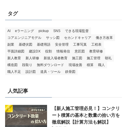
タグ
AI
eラーニング
pickup
SNS
できる現場監督
コアエンジニアモデル
サッシ図
セカンドキャリア
働き方改革
副業
基礎伏図
基礎用語
安全管理
工事写真
工程表
平面詳細図
建設DX
役割
情報発信
意匠図
教育研修
新人教育
新人研修
新規入場者教育
施工図
施工管理
朝礼
構造図
段取り
無料ダウンロード
現場改善
積算
職人
職人不足
設計図
道具・ツール
鉄骨図
人気記事
【新人施工管理必見！】コンクリ
ート積算の基本と数量の拾い方を
徹底解説【計算方法も解説】