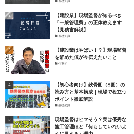
基礎知識
【建設業】現場監督が知るべき
「一般管理費」の正体教えます
【見積書解説】
基礎知識
【建設業はやばい！？】現場監督
を辞めた僕が今伝えたいこと
仕事術
【初心者向け】鉄骨図（S図）の
読み方と基本構成｜現場で役立つ
ポイント徹底解説
基礎知識
現場監督はヒマそう？実は優秀な
施工管理ほど「何もしていないよ
うに見える」理由