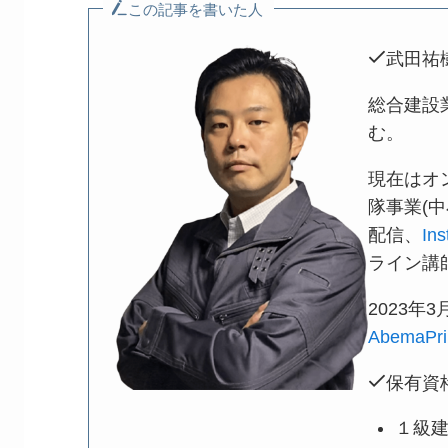
この記事を書いた人
武田祐
総合建設
む。
現在はオ
隊事業(
配信、
In
ライン講
2023
AbemaP
保有資
１級