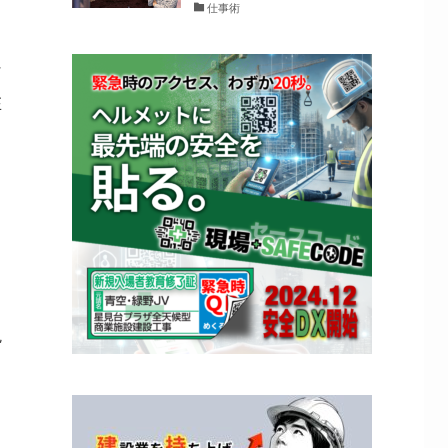
仕事術
け
在
向
目
現