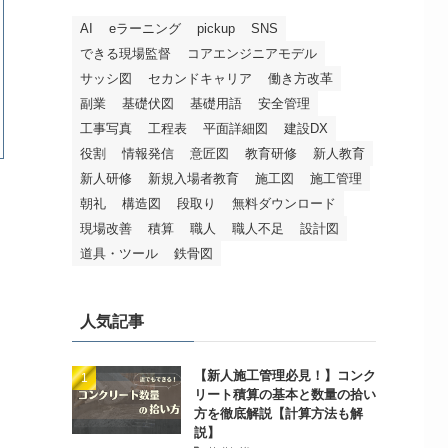
AI
eラーニング
pickup
SNS
できる現場監督
コアエンジニアモデル
サッシ図
セカンドキャリア
働き方改革
副業
基礎伏図
基礎用語
安全管理
工事写真
工程表
平面詳細図
建設DX
役割
情報発信
意匠図
教育研修
新人教育
新人研修
新規入場者教育
施工図
施工管理
朝礼
構造図
段取り
無料ダウンロード
現場改善
積算
職人
職人不足
設計図
道具・ツール
鉄骨図
人気記事
【新人施工管理必見！】コンク
リート積算の基本と数量の拾い
方を徹底解説【計算方法も解
説】