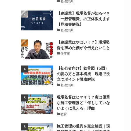
基礎知識
【建設業】現場監督が知るべき
「一般管理費」の正体教えます
【見積書解説】
基礎知識
【建設業はやばい！？】現場監
督を辞めた僕が今伝えたいこと
仕事術
【初心者向け】鉄骨図（S図）
の読み方と基本構成｜現場で役
立つポイント徹底解説
基礎知識
現場監督はヒマそう？実は優秀
な施工管理ほど「何もしていな
いように見える」理由
教育
施工管理の道具を完全解説｜現