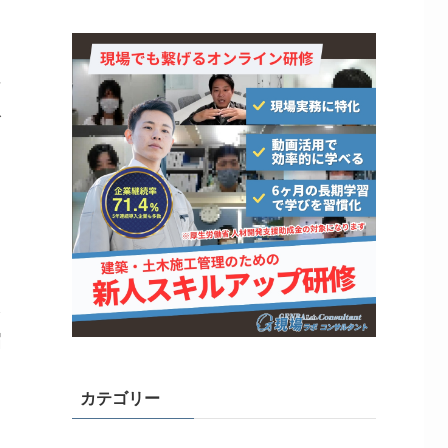
に
人
こ
ネ
届
カテゴリー