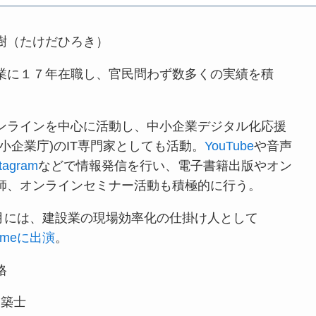
樹（たけだひろき）
業に１７年在職し、官民問わず数多くの実績を積
ンラインを中心に活動し、中小企業デジタル化応援
中小企業庁)のIT専門家としても活動。
YouTube
や音声
stagram
などで情報発信を行い、電子書籍出版やオン
師、オンラインセミナー活動も積極的に行う。
年3月には、建設業の現場効率化の仕掛け人として
rimeに出演
。
格
建築士