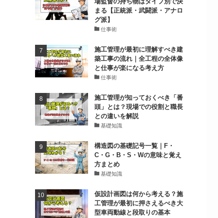
場監督の持ち物はタイプ別で決
まる【正統派・武闘派・アナロ
グ派】
仕事術
施工管理が最初に理解すべき建
築工事の流れ｜全工程の全体像
と仕事が楽になる考え方
仕事術
施工管理が知っておくべき「番
頭」とは？現場での役割と職長
との違いを解説
基礎知識
構造図の基礎記号一覧｜F・
C・G・B・S・Wの意味と覚え
方まとめ
基礎知識
仮設計画図は何から考える？施
工管理が最初に押さえるべき大
型車両動線と段取りの基本